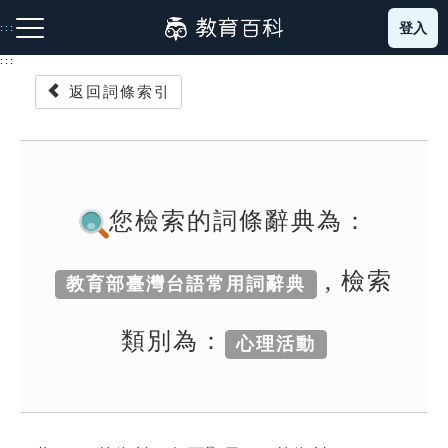
跳
登入
:::
到
主
:::
要
返回詞條索引
內
容
注音索引圖示
筆畫索引圖示
部首索引表圖示
您檢索的詞條辭典為：
, 檢索
教育部臺灣台語常用詞辭典
網站導覽
類別為：
心理活動
生字詞彙表
成語故事