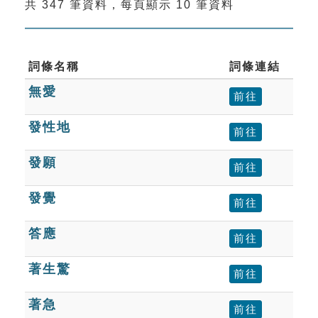
共 347 筆資料，每頁顯示 10 筆資料
索引選單
知識索引
單字索引
詞條名稱
詞條連結
無愛
生命大百科索引
前往
發性地
前往
遊戲專區
發願
前往
教學應用
發覺
前往
貓頭鷹博士
答應
前往
著生驚
前往
著急
前往