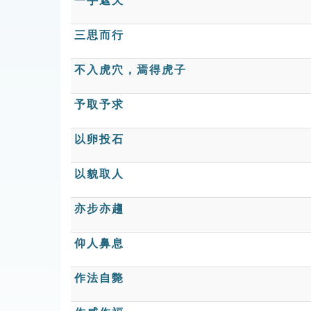
一手遮天
三思而行
不入虎穴，焉得虎子
予取予求
以卵投石
以貌取人
亦步亦趨
仰人鼻息
作法自斃