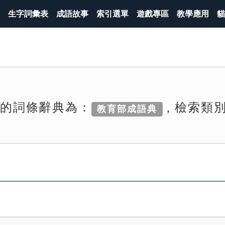
生字詞彙表
成語故事
索引選單
遊戲專區
教學應用
貓
索的詞條辭典為：
, 檢索類
教育部成語典