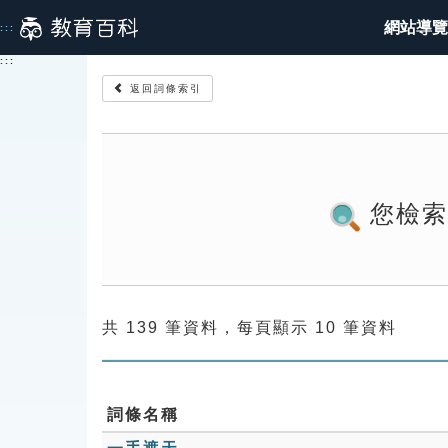
跳
網站導覽
:::
到
主
:::
要
返回詞條索引
內
容
您檢
共 139 筆資料，每頁顯示 10 筆資料
詞條名稱