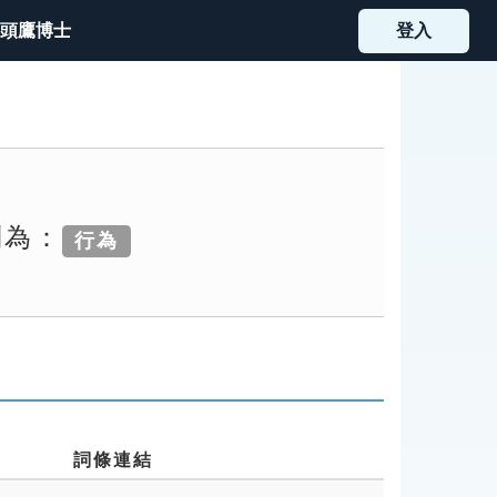
頭鷹博士
登入
別為：
行為
詞條連結