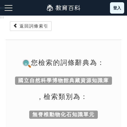
跳
登入
:::
到
主
:::
要
返回詞條索引
內
容
注音索引圖示
筆畫索引圖示
部首索引表圖示
您檢索的詞條辭典為：
國立自然科學博物館典藏資源知識庫
網站導覽
, 檢索類別為：
生字詞彙表
無脊椎動物化石知識單元
成語故事