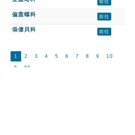
前往
偏蓋螺科
前往
傴僂貝科
前往
1
2
3
4
5
6
7
8
9
10
>
>>