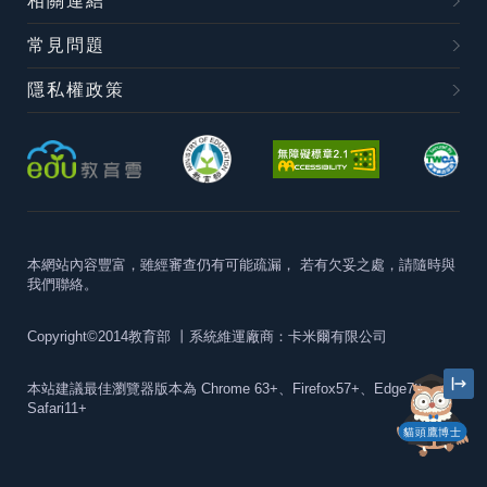
相關連結
常見問題
隱私權政策
本網站內容豐富，雖經審查仍有可能疏漏，
若有欠妥之處，請隨時與
我們聯絡。
Copyright©2014教育部
丨系統維運廠商：卡米爾有限公司
本站建議最佳瀏覽器版本為
Chrome 63+、Firefox57+、Edge79+及
Safari11+
貓頭鷹博士