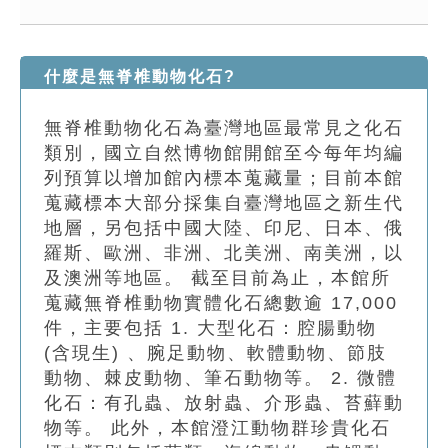
索引選單
知識索引
什麼是無脊椎動物化石?
單字索引
無脊椎動物化石為臺灣地區最常見之化石
生命大百科索引
類別，國立自然博物館開館至今每年均編
列預算以增加館內標本蒐藏量；目前本館
遊戲專區
蒐藏標本大部分採集自臺灣地區之新生代
地層，另包括中國大陸、印尼、日本、俄
教學應用
羅斯、歐洲、非洲、北美洲、南美洲，以
及澳洲等地區。 截至目前為止，本館所
貓頭鷹博士
蒐藏無脊椎動物實體化石總數逾 17,000
件，主要包括 1. 大型化石：腔腸動物
(含現生) 、腕足動物、軟體動物、節肢
動物、棘皮動物、筆石動物等。 2. 微體
化石：有孔蟲、放射蟲、介形蟲、苔蘚動
物等。 此外，本館澄江動物群珍貴化石