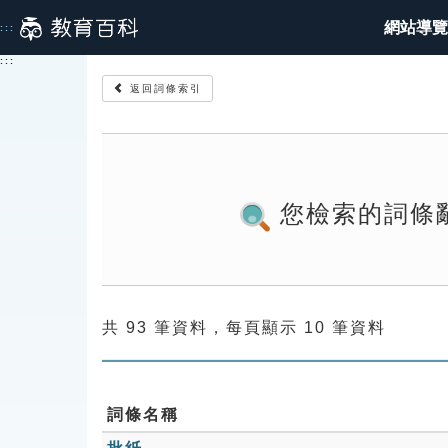
跳
網站導覽
:::
到
主
:::
要
返回詞條索引
內
容
您檢索的詞條
共 93 筆資料，每頁顯示 10 筆資料
詞條名稱