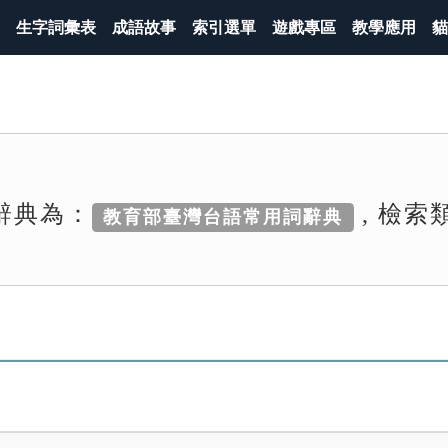
生字詞彙表
成語故事
索引選單
遊戲專區
教學應用
貓
辭典為：
, 檢索
教育部臺灣台語常用詞辭典