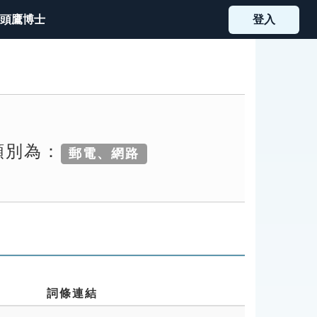
頭鷹博士
登入
類別為：
郵電、網路
詞條連結