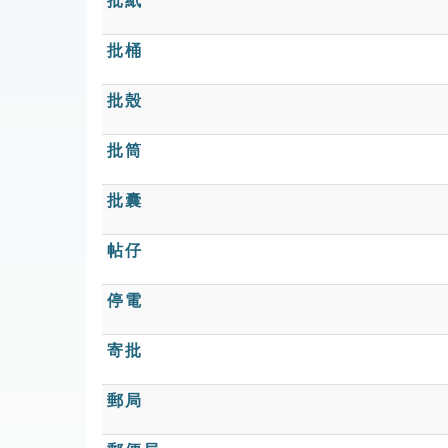
批紙
批桶
批殼
批筒
批囊
帖仔
停電
寄批
郵局