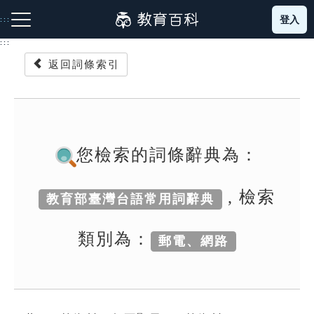
跳
登入
:::
到
主
:::
要
返回詞條索引
內
容
注音索引圖示
筆畫索引圖示
部首索引表圖示
您檢索的詞條辭典為：
, 檢索
教育部臺灣台語常用詞辭典
網站導覽
類別為：
郵電、網路
生字詞彙表
成語故事