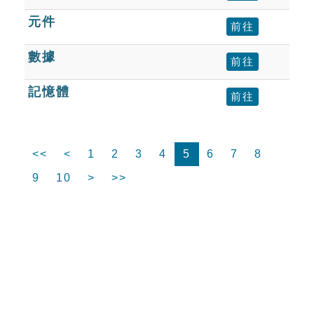
元件
前往
數據
前往
記憶體
前往
<<
<
1
2
3
4
5
6
7
8
9
10
>
>>