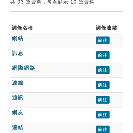
共 93 筆資料，每頁顯示 10 筆資料
索引選單
知識索引
單字索引
詞條名稱
詞條連結
網站
生命大百科索引
前往
訊息
前往
遊戲專區
網際網路
前往
教學應用
連線
前往
貓頭鷹博士
通訊
前往
網友
前往
連結
前往