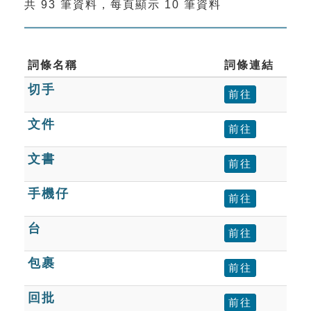
共 93 筆資料，每頁顯示 10 筆資料
索引選單
知識索引
單字索引
詞條名稱
詞條連結
切手
生命大百科索引
前往
文件
前往
遊戲專區
文書
前往
教學應用
手機仔
前往
貓頭鷹博士
台
前往
包裹
前往
回批
前往