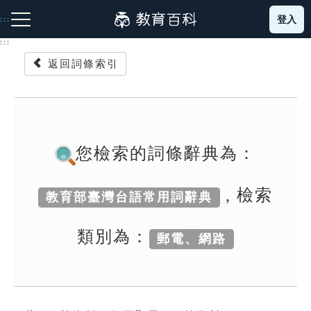
跳
登入
:::
到
主
:::
要
返回詞條索引
內
容
注音索引圖示
筆畫索引圖示
部首索引表圖示
您檢索的詞條辭典為：
, 檢索
教育部臺灣台語常用詞辭典
網站導覽
類別為：
郵電、網路
生字詞彙表
成語故事