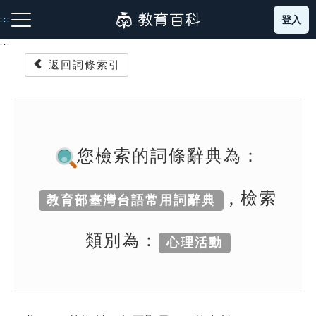
跳
登入
:::
到
主
:::
要
返回詞條索引
內
容
注音索引圖示
筆畫索引圖示
部首索引表圖示
您檢索的詞條辭典為：
, 檢索
教育部臺灣台語常用詞辭典
網站導覽
類別為：
心理活動
生字詞彙表
成語故事