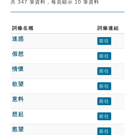
共 347 筆資料，每頁顯示 10 筆資料
索引選單
知識索引
單字索引
詞條名稱
詞條連結
迷惑
生命大百科索引
前往
假想
前往
遊戲專區
情懷
前往
教學應用
欲望
前往
貓頭鷹博士
意料
前往
想起
前往
慾望
前往