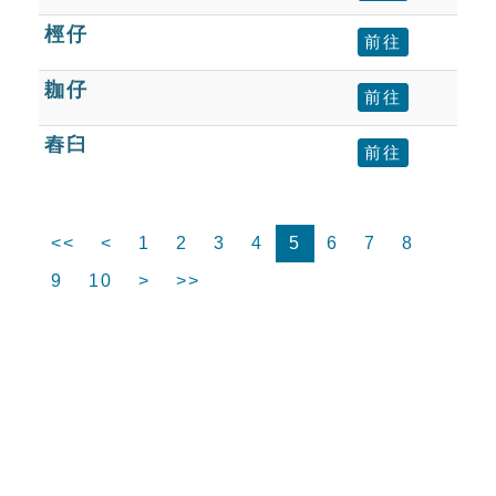
桱仔
前往
耞仔
前往
舂臼
前往
<<
<
1
2
3
4
5
6
7
8
9
10
>
>>