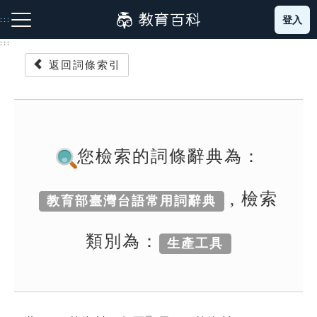
跳
登入
:::
到
主
:::
要
返回詞條索引
內
容
注音索引圖示
筆畫索引圖示
部首索引表圖示
您檢索的詞條辭典為：
, 檢索
教育部臺灣台語常用詞辭典
網站導覽
類別為：
生產工具
生字詞彙表
成語故事