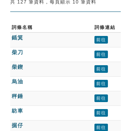
共 127 筆資料，每頁顯示 10 筆資料
索引選單
知識索引
單字索引
詞條名稱
詞條連結
鍤箕
生命大百科索引
前往
柴刀
前往
遊戲專區
柴鍥
前往
教學應用
烏油
前往
貓頭鷹博士
秤錘
前往
紡車
前往
掘仔
前往