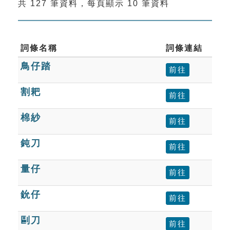
共 127 筆資料，每頁顯示 10 筆資料
索引選單
知識索引
單字索引
詞條名稱
詞條連結
鳥仔踏
生命大百科索引
前往
割耙
前往
遊戲專區
棉紗
前往
教學應用
鈍刀
前往
貓頭鷹博士
量仔
前往
鈗仔
前往
剾刀
前往