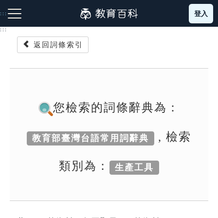
跳
登入
:::
到
主
:::
要
返回詞條索引
內
容
注音索引圖示
筆畫索引圖示
部首索引表圖示
您檢索的詞條辭典為：
, 檢索
教育部臺灣台語常用詞辭典
網站導覽
類別為：
生產工具
生字詞彙表
成語故事