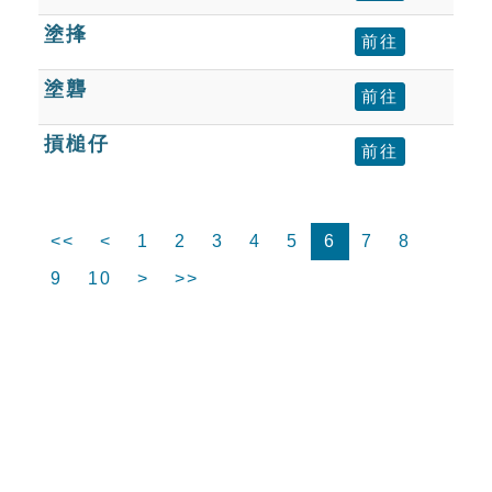
塗捀
前往
塗礱
前往
摃槌仔
前往
<<
<
1
2
3
4
5
6
7
8
9
10
>
>>