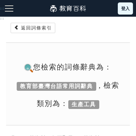
跳
登入
:::
到
主
:::
要
返回詞條索引
內
容
注音索引圖示
筆畫索引圖示
部首索引表圖示
您檢索的詞條辭典為：
, 檢索
教育部臺灣台語常用詞辭典
網站導覽
類別為：
生產工具
生字詞彙表
成語故事