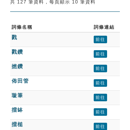
共 127 筆資料，每頁顯示 10 筆資料
索引選單
知識索引
單字索引
詞條名稱
詞條連結
戮
生命大百科索引
前往
戮鑽
前往
遊戲專區
撚鑽
前往
教學應用
佈田管
前往
貓頭鷹博士
璇筆
前往
擂缽
前往
擂槌
前往