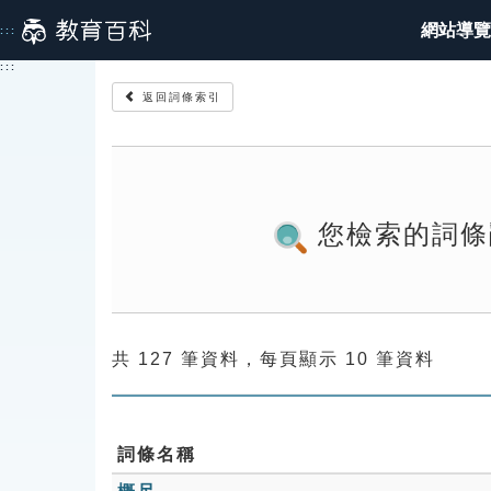
跳
網站導覽
:::
到
主
:::
要
返回詞條索引
內
容
您檢索的詞條
共 127 筆資料，每頁顯示 10 筆資料
詞條名稱