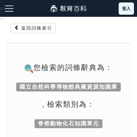
跳
登入
:::
到
主
:::
要
返回詞條索引
內
容
注音索引圖示
筆畫索引圖示
部首索引表圖示
您檢索的詞條辭典為：
國立自然科學博物館典藏資源知識庫
網站導覽
, 檢索類別為：
生字詞彙表
脊椎動物化石知識單元
成語故事