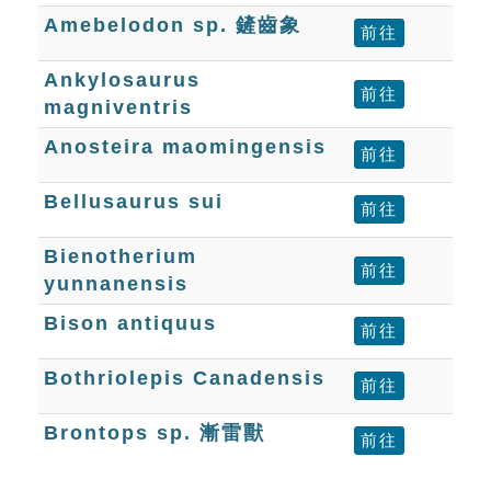
Amebelodon sp. 鏟齒象
前往
Ankylosaurus
前往
magniventris
Anosteira maomingensis
前往
Bellusaurus sui
前往
Bienotherium
前往
yunnanensis
Bison antiquus
前往
Bothriolepis Canadensis
前往
Brontops sp. 漸雷獸
前往