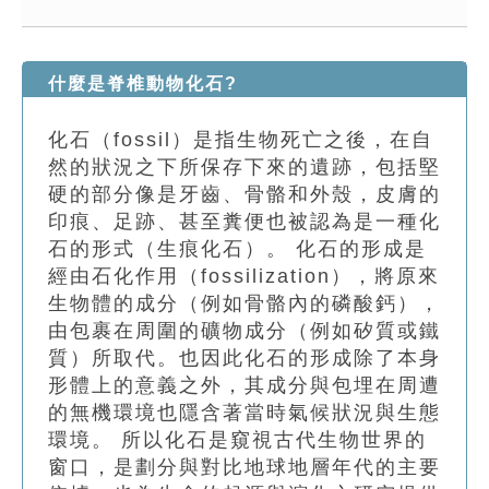
索引選單
知識索引
什麼是脊椎動物化石?
單字索引
化石（fossil）是指生物死亡之後，在自
生命大百科索引
然的狀況之下所保存下來的遺跡，包括堅
硬的部分像是牙齒、骨骼和外殼，皮膚的
遊戲專區
印痕、足跡、甚至糞便也被認為是一種化
石的形式（生痕化石）。 化石的形成是
教學應用
經由石化作用（fossilization），將原來
生物體的成分（例如骨骼內的磷酸鈣），
貓頭鷹博士
由包裹在周圍的礦物成分（例如矽質或鐵
質）所取代。也因此化石的形成除了本身
形體上的意義之外，其成分與包埋在周遭
的無機環境也隱含著當時氣候狀況與生態
環境。 所以化石是窺視古代生物世界的
窗口，是劃分與對比地球地層年代的主要