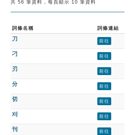
共 56 筆資料，每頁顯示 10 筆資料
索引選單
知識索引
單字索引
詞條名稱
詞條連結
刀
生命大百科索引
前往
刁
前往
遊戲專區
刃
前往
教學應用
分
前往
貓頭鷹博士
切
前往
刈
前往
刊
前往