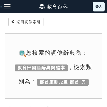
跳
登入
:::
到
主
:::
要
返回詞條索引
內
容
注音索引圖示
筆畫索引圖示
部首索引表圖示
您檢索的詞條辭典為：
, 檢索類
教育部國語辭典簡編本
網站導覽
別為：
部首筆劃:2畫 部首:刀
生字詞彙表
成語故事