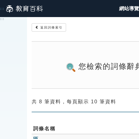
跳
網站導覽
:::
到
主
:::
要
返回詞條索引
內
容
您檢索的詞條辭
共 8 筆資料，每頁顯示 10 筆資料
詞條名稱