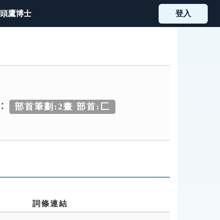
頭鷹博士
登入
：
部首筆劃:2畫 部首:匚
詞條連結