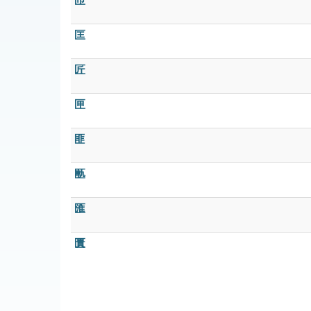
匝
匡
匠
匣
匪
匭
匯
匱