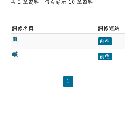
共 2 筆資料，每頁顯示 10 筆資料
索引選單
知識索引
單字索引
詞條名稱
詞條連結
血
生命大百科索引
前往
衊
前往
遊戲專區
教學應用
1
貓頭鷹博士