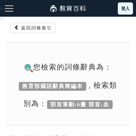
跳
登入
:::
到
主
:::
要
返回詞條索引
內
容
注音索引圖示
筆畫索引圖示
部首索引表圖示
您檢索的詞條辭典為：
, 檢索類
教育部國語辭典簡編本
網站導覽
別為：
部首筆劃:6畫 部首:血
生字詞彙表
成語故事