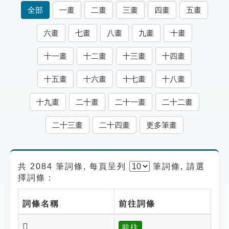
索引選單
全部
一畫
二畫
三畫
四畫
五畫
知識索引
六畫
七畫
八畫
九畫
十畫
單字索引
十一畫
十二畫
十三畫
十四畫
生命大百科索引
十五畫
十六畫
十七畫
十八畫
遊戲專區
十九畫
二十畫
二十一畫
二十二畫
教學應用
二十三畫
二十四畫
更多筆畫
貓頭鷹博士
共 2084 筆詞條, 每頁呈列
筆
詞條, 請選
擇詞條：
詞條名稱
前往詞條
𧃑
前往