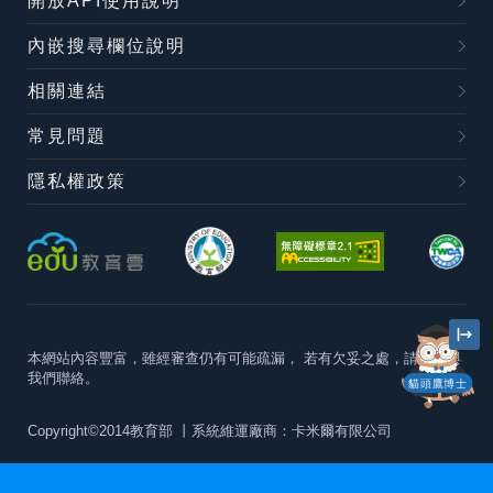
開放API使用說明
內嵌搜尋欄位說明
相關連結
常見問題
隱私權政策
本網站內容豐富，雖經審查仍有可能疏漏，
若有欠妥之處，請隨時與
我們聯絡。
貓頭鷹博士
Copyright©2014教育部
丨系統維運廠商：卡米爾有限公司
本站建議最佳瀏覽器版本為
Chrome 63+、Firefox57+、Edge79+及