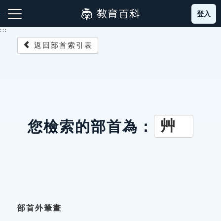
跳
登入
:::
到
主
:::
要
返回部首索引表
內
容
注音索引圖示
筆畫索引圖示
部首索引表圖示
艸
您檢索的部首為：
網站導覽
生字詞彙表
成語故事
部首外筆畫