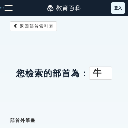
跳
登入
:::
到
主
:::
要
返回部首索引表
內
容
注音索引圖示
筆畫索引圖示
部首索引表圖示
牛
您檢索的部首為：
網站導覽
生字詞彙表
成語故事
部首外筆畫