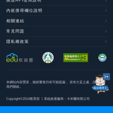
開放API使用說明
內嵌搜尋欄位說明
相關連結
常見問題
隱私權政策
本網站內容豐富，雖經審查仍有可能疏漏，
若有欠妥之處，請隨時與
我們聯絡。
貓頭鷹博士
Copyright©2014教育部
丨系統維運廠商：卡米爾有限公司
本站建議最佳瀏覽器版本為
Chrome 63+、Firefox57+、Edge79+及