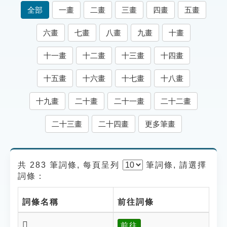
索引選單
全部
一畫
二畫
三畫
四畫
五畫
知識索引
六畫
七畫
八畫
九畫
十畫
單字索引
十一畫
十二畫
十三畫
十四畫
生命大百科索引
十五畫
十六畫
十七畫
十八畫
遊戲專區
十九畫
二十畫
二十一畫
二十二畫
教學應用
二十三畫
二十四畫
更多筆畫
貓頭鷹博士
共 283 筆詞條, 每頁呈列
筆
詞條, 請選擇
詞條：
詞條名稱
前往詞條
𤚊
前往