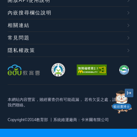
開放API使用說明
內嵌搜尋欄位說明
相關連結
常見問題
隱私權政策
本網站內容豐富，雖經審查仍有可能疏漏，
若有欠妥之處，請隨時與
我們聯絡。
貓頭鷹博士
Copyright©2014教育部
丨系統維運廠商：卡米爾有限公司
本站建議最佳瀏覽器版本為
Chrome 63+、Firefox57+、Edge79+及