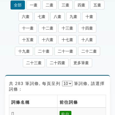
索引選單
全部
一畫
二畫
三畫
四畫
五畫
知識索引
六畫
七畫
八畫
九畫
十畫
單字索引
十一畫
十二畫
十三畫
十四畫
生命大百科索引
十五畫
十六畫
十七畫
十八畫
遊戲專區
十九畫
二十畫
二十一畫
二十二畫
教學應用
二十三畫
二十四畫
更多筆畫
貓頭鷹博士
共 283 筆詞條, 每頁呈列
筆
詞條, 請選擇
詞條：
詞條名稱
前往詞條
𤚖
前往