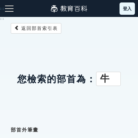
跳
登入
:::
到
主
:::
要
返回部首索引表
內
容
注音索引圖示
筆畫索引圖示
部首索引表圖示
牛
您檢索的部首為：
網站導覽
生字詞彙表
成語故事
部首外筆畫