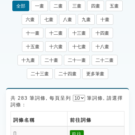
索引選單
全部
一畫
二畫
三畫
四畫
五畫
知識索引
六畫
七畫
八畫
九畫
十畫
單字索引
十一畫
十二畫
十三畫
十四畫
生命大百科索引
十五畫
十六畫
十七畫
十八畫
遊戲專區
十九畫
二十畫
二十一畫
二十二畫
教學應用
二十三畫
二十四畫
更多筆畫
貓頭鷹博士
共 283 筆詞條, 每頁呈列
筆
詞條, 請選擇
詞條：
詞條名稱
前往詞條
𤚵
前往