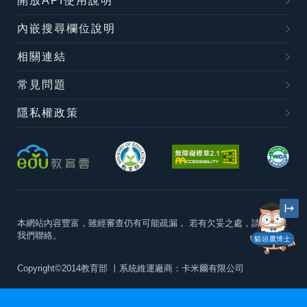
開放API使用說明
內嵌搜尋欄位說明
相關連結
常見問題
隱私權政策
本網站內容豐富，雖經審查仍有可能疏漏，
若有欠妥之處，請隨時與
我們聯絡。
貓頭鷹博士
Copyright©2014教育部
丨系統維運廠商：卡米爾有限公司
本站建議最佳瀏覽器版本為
Chrome 63+、Firefox57+、Edge79+及