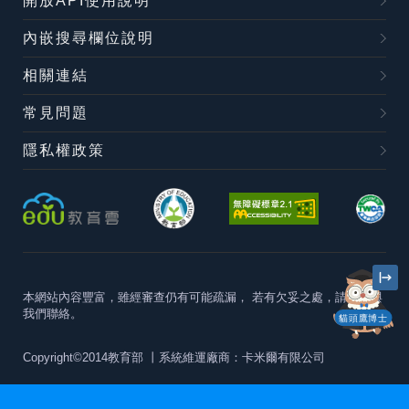
開放API使用說明
內嵌搜尋欄位說明
相關連結
常見問題
隱私權政策
本網站內容豐富，雖經審查仍有可能疏漏，
若有欠妥之處，請隨時與
我們聯絡。
貓頭鷹博士
Copyright©2014教育部
丨系統維運廠商：卡米爾有限公司
本站建議最佳瀏覽器版本為
Chrome 63+、Firefox57+、Edge79+及