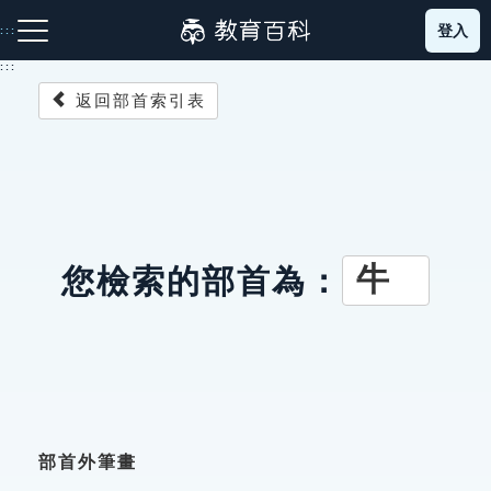
跳
登入
:::
到
主
:::
要
返回部首索引表
內
容
注音索引圖示
筆畫索引圖示
部首索引表圖示
牛
您檢索的部首為：
網站導覽
生字詞彙表
成語故事
部首外筆畫