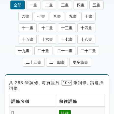
索引選單
全部
一畫
二畫
三畫
四畫
五畫
知識索引
六畫
七畫
八畫
九畫
十畫
單字索引
十一畫
十二畫
十三畫
十四畫
生命大百科索引
十五畫
十六畫
十七畫
十八畫
遊戲專區
十九畫
二十畫
二十一畫
二十二畫
教學應用
二十三畫
二十四畫
更多筆畫
貓頭鷹博士
共 283 筆詞條, 每頁呈列
筆
詞條, 請選擇
詞條：
詞條名稱
前往詞條
𤛴
前往