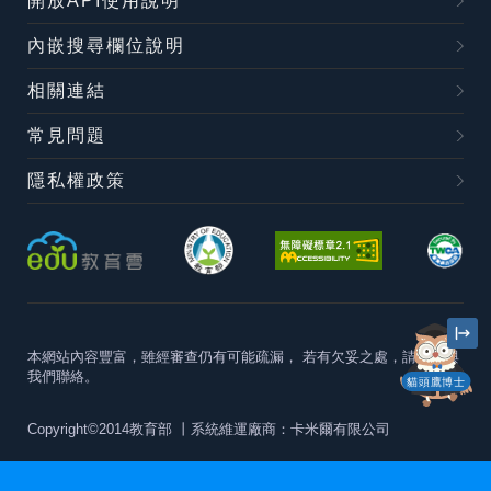
開放API使用說明
內嵌搜尋欄位說明
相關連結
常見問題
隱私權政策
本網站內容豐富，雖經審查仍有可能疏漏，
若有欠妥之處，請隨時與
我們聯絡。
貓頭鷹博士
Copyright©2014教育部
丨系統維運廠商：卡米爾有限公司
本站建議最佳瀏覽器版本為
Chrome 63+、Firefox57+、Edge79+及