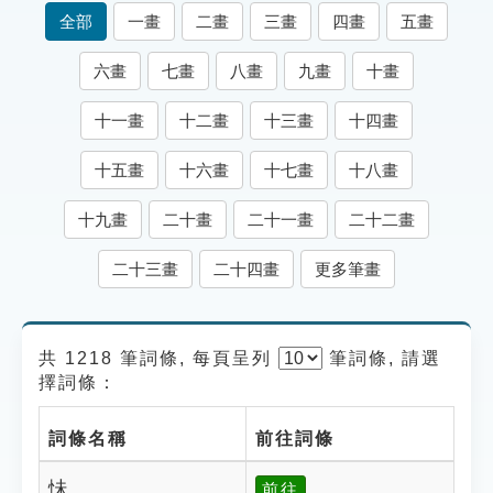
索引選單
全部
一畫
二畫
三畫
四畫
五畫
知識索引
六畫
七畫
八畫
九畫
十畫
單字索引
十一畫
十二畫
十三畫
十四畫
生命大百科索引
十五畫
十六畫
十七畫
十八畫
遊戲專區
十九畫
二十畫
二十一畫
二十二畫
教學應用
二十三畫
二十四畫
更多筆畫
貓頭鷹博士
共 1218 筆詞條, 每頁呈列
筆
詞條, 請選
擇詞條：
詞條名稱
前往詞條
怽
前往