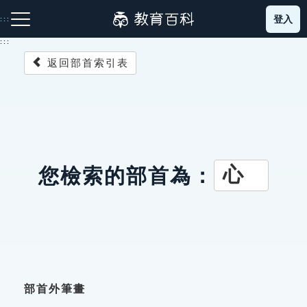
跳
登入
:::
到
主
:::
要
返回部首索引表
內
容
注音索引圖示
筆畫索引圖示
部首索引表圖示
心
您檢索的部首為：
網站導覽
生字詞彙表
成語故事
部首外筆畫