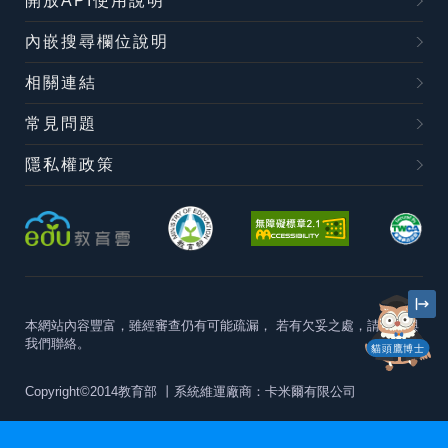
開放API使用說明
內嵌搜尋欄位說明
相關連結
常見問題
隱私權政策
本網站內容豐富，雖經審查仍有可能疏漏，
若有欠妥之處，請隨時與
我們聯絡。
貓頭鷹博士
Copyright©2014教育部
丨系統維運廠商：卡米爾有限公司
本站建議最佳瀏覽器版本為
Chrome 63+、Firefox57+、Edge79+及