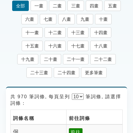
索引選單
全部
一畫
二畫
三畫
四畫
五畫
知識索引
六畫
七畫
八畫
九畫
十畫
單字索引
十一畫
十二畫
十三畫
十四畫
生命大百科索引
十五畫
十六畫
十七畫
十八畫
遊戲專區
十九畫
二十畫
二十一畫
二十二畫
教學應用
二十三畫
二十四畫
更多筆畫
貓頭鷹博士
共 970 筆詞條, 每頁呈列
筆
詞條, 請選擇
詞條：
詞條名稱
前往詞條
佪
前往