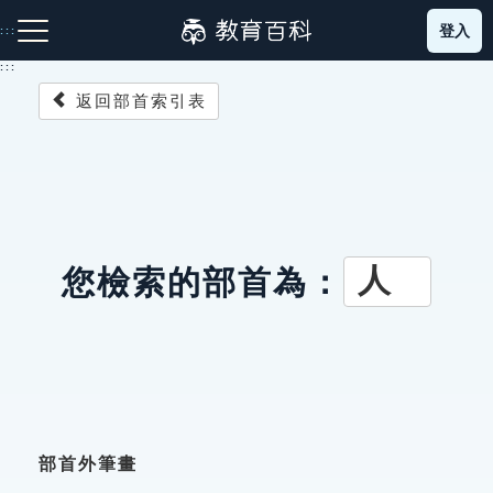
跳
登入
:::
到
主
:::
要
返回部首索引表
內
容
注音索引圖示
筆畫索引圖示
部首索引表圖示
人
您檢索的部首為：
網站導覽
生字詞彙表
成語故事
部首外筆畫