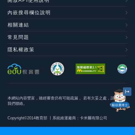
開放API使用說明
內嵌搜尋欄位說明
相關連結
常見問題
隱私權政策
本網站內容豐富，雖經審查仍有可能疏漏，
若有欠妥之處，請隨時與
我們聯絡。
貓頭鷹博士
Copyright©2014教育部
丨系統維運廠商：卡米爾有限公司
本站建議最佳瀏覽器版本為
Chrome 63+、Firefox57+、Edge79+及