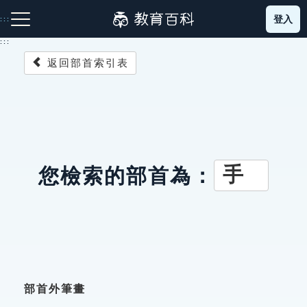
跳
登入
:::
到
主
:::
要
返回部首索引表
內
容
注音索引圖示
筆畫索引圖示
部首索引表圖示
手
您檢索的部首為：
網站導覽
生字詞彙表
成語故事
部首外筆畫