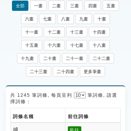
索引選單
全部
一畫
二畫
三畫
四畫
五畫
知識索引
六畫
七畫
八畫
九畫
十畫
單字索引
十一畫
十二畫
十三畫
十四畫
生命大百科索引
十五畫
十六畫
十七畫
十八畫
遊戲專區
十九畫
二十畫
二十一畫
二十二畫
教學應用
二十三畫
二十四畫
更多筆畫
貓頭鷹博士
共 1245 筆詞條, 每頁呈列
筆
詞條, 請選
擇詞條：
詞條名稱
前往詞條
捕
前往