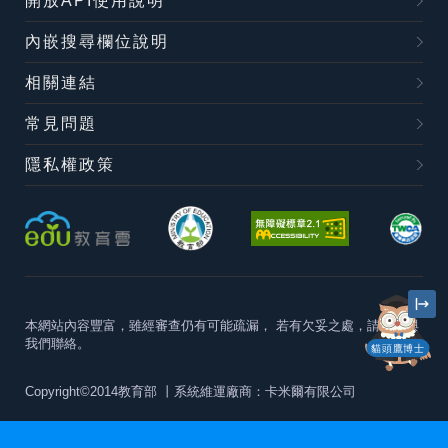
開放API使用說明
內嵌搜尋欄位說明
相關連結
常見問題
隱私權政策
本網站內容豐富，雖經審查仍有可能疏漏，
若有欠妥之處，請隨時與
我們聯絡。
貓頭鷹博士
Copyright©2014教育部
丨系統維運廠商：卡米爾有限公司
本站建議最佳瀏覽器版本為
Chrome 63+、Firefox57+、Edge79+及