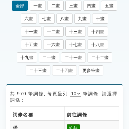
索引選單
全部
一畫
二畫
三畫
四畫
五畫
知識索引
六畫
七畫
八畫
九畫
十畫
單字索引
十一畫
十二畫
十三畫
十四畫
生命大百科索引
十五畫
十六畫
十七畫
十八畫
遊戲專區
十九畫
二十畫
二十一畫
二十二畫
教學應用
二十三畫
二十四畫
更多筆畫
貓頭鷹博士
共 970 筆詞條, 每頁呈列
筆
詞條, 請選擇
詞條：
詞條名稱
前往詞條
俙
前往