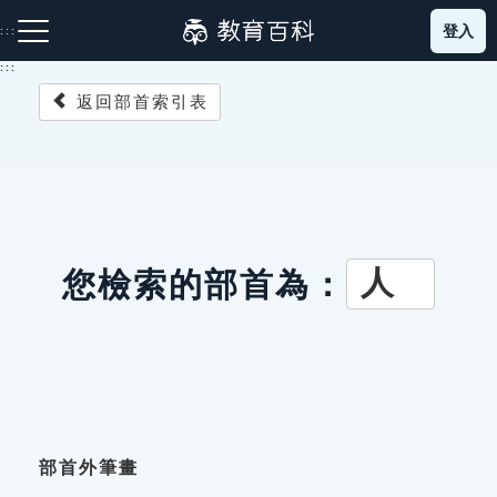
跳
登入
:::
到
主
:::
要
返回部首索引表
內
容
注音索引圖示
筆畫索引圖示
部首索引表圖示
人
您檢索的部首為：
網站導覽
生字詞彙表
成語故事
部首外筆畫