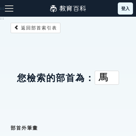
跳
登入
:::
到
主
:::
要
返回部首索引表
內
容
注音索引圖示
筆畫索引圖示
部首索引表圖示
馬
您檢索的部首為：
網站導覽
生字詞彙表
成語故事
部首外筆畫