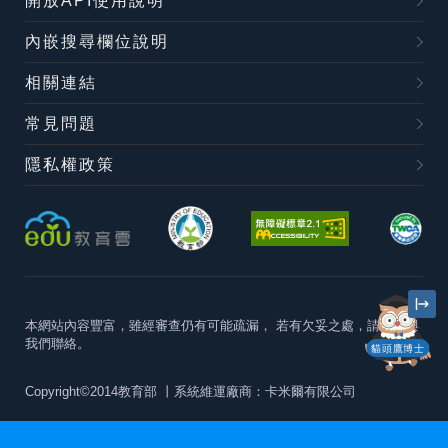
開放API使用說明
內嵌搜尋欄位說明
相關連結
常見問題
隱私權政策
本網站內容豐富，雖經審查仍有可能疏漏，
若有欠妥之處，請隨時與
我們聯絡。
貓頭鷹博士
Copyright©2014教育部
丨系統維運廠商：卡米爾有限公司
本站建議最佳瀏覽器版本為
Chrome 63+、Firefox57+、Edge79+及