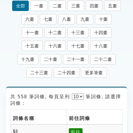
索引選單
全部
一畫
二畫
三畫
四畫
五畫
知識索引
六畫
七畫
八畫
九畫
十畫
單字索引
十一畫
十二畫
十三畫
十四畫
生命大百科索引
十五畫
十六畫
十七畫
十八畫
遊戲專區
十九畫
二十畫
二十一畫
二十二畫
教學應用
二十三畫
二十四畫
更多筆畫
貓頭鷹博士
共 558 筆詞條, 每頁呈列
筆
詞條, 請選擇
詞條：
詞條名稱
前往詞條
馶
前往