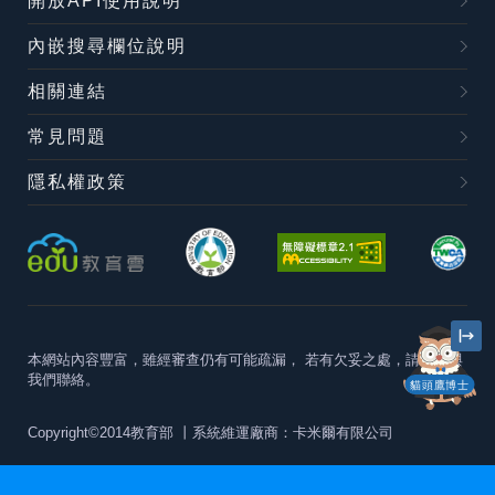
開放API使用說明
內嵌搜尋欄位說明
相關連結
常見問題
隱私權政策
本網站內容豐富，雖經審查仍有可能疏漏，
若有欠妥之處，請隨時與
我們聯絡。
貓頭鷹博士
Copyright©2014教育部
丨系統維運廠商：卡米爾有限公司
本站建議最佳瀏覽器版本為
Chrome 63+、Firefox57+、Edge79+及