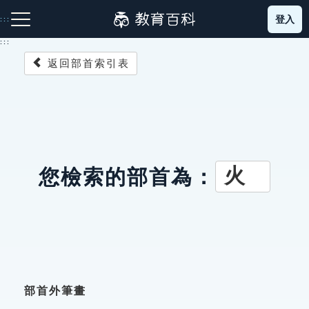
跳
登入
:::
到
主
:::
要
返回部首索引表
內
容
注音索引圖示
筆畫索引圖示
部首索引表圖示
火
您檢索的部首為：
網站導覽
生字詞彙表
成語故事
部首外筆畫