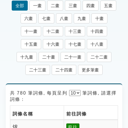
索引選單
全部
一畫
二畫
三畫
四畫
五畫
知識索引
六畫
七畫
八畫
九畫
十畫
單字索引
十一畫
十二畫
十三畫
十四畫
生命大百科索引
十五畫
十六畫
十七畫
十八畫
遊戲專區
十九畫
二十畫
二十一畫
二十二畫
教學應用
二十三畫
二十四畫
更多筆畫
貓頭鷹博士
共 780 筆詞條, 每頁呈列
筆
詞條, 請選擇
詞條：
詞條名稱
前往詞條
炦
前往