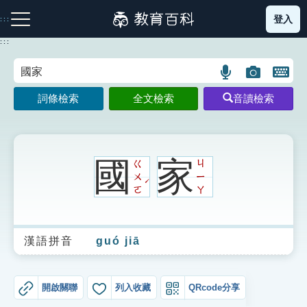
跳
登入
:::
到
主
:::
要
內
語
圖
開
容
注音索引圖示
筆畫索引圖示
部首索引表圖示
言
片
啟
詞條檢索
全文檢索
音讀檢索
搜
搜
鍵
尋
尋
盤
圖
圖
圖
示
示
示
國
家
ㄍ
ㄐ
ㄨ
ㄧ
ˊ
ㄛ
ㄚ
網站導覽
漢語拼音
guó jiā
生字詞彙表
成語故事
開啟關聯
列入收藏
QRcode分享