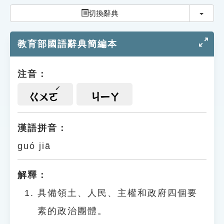
索引選單
切換
切換辭典
知識索引
教育部國語辭典簡編本
單字索引
生命大百科索引
注音：
遊戲專區
ㄍㄨㄛ
ㄐㄧㄚ
教學應用
漢語拼音：
guó jiā
貓頭鷹博士
解釋：
具備領土、人民、主權和政府四個要
素的政治團體。