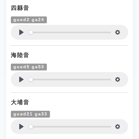
四縣音
gued2 ga24
Play
Settings
海陸音
gued5 ga53
Play
Settings
大埔音
guad21 ga33
Play
Settings