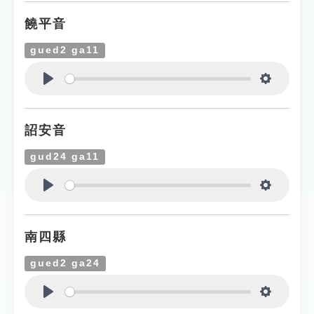
饒平音
gued2 ga11
Play
Settings
詔安音
gud24 ga11
Play
Settings
南四縣
gued2 ga24
Play
Settings