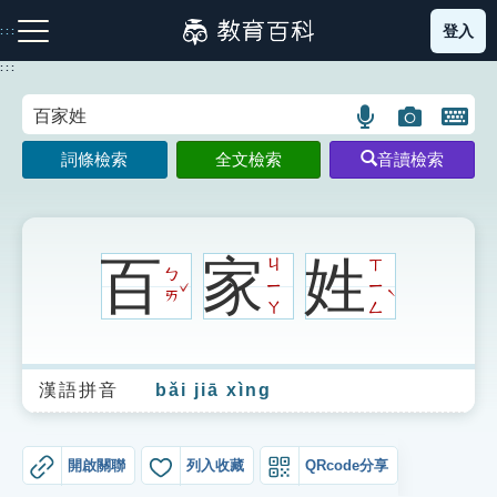
跳
登入
:::
到
主
:::
要
內
語
圖
開
容
注音索引圖示
筆畫索引圖示
部首索引表圖示
言
片
啟
詞條檢索
全文檢索
音讀檢索
搜
搜
鍵
尋
尋
盤
圖
圖
圖
示
示
示
百
家
姓
ㄐ
ㄒ
ㄅ
ˇ
ㄧ
ㄧ
ˋ
ㄞ
ㄚ
ㄥ
網站導覽
漢語拼音
bǎi jiā xìng
生字詞彙表
成語故事
開啟關聯
列入收藏
QRcode分享