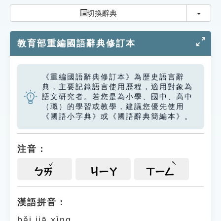
索引選單
切換
切換辭典
知識索引
教育部重編國語辭典修訂本
單字索引
生命大百科索引
《重編國語辭典修訂本》為歷史語言辭
典，主要記錄語言使用歷程，適用對象為
遊戲專區
語文研究者。若您是為小學、國中、高中
（職）的學習或教學，建議您優先使用
《國語小字典》或《國語辭典簡編本》。
教學應用
貓頭鷹博士
注音：
ㄅㄞ
ㄐㄧㄚ
ㄒㄧㄥ
漢語拼音：
bǎi jiā xìng