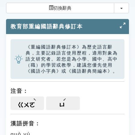
索引選單
切換
切換辭典
知識索引
教育部重編國語辭典修訂本
單字索引
生命大百科索引
《重編國語辭典修訂本》為歷史語言辭
典，主要記錄語言使用歷程，適用對象為
遊戲專區
語文研究者。若您是為小學、國中、高中
（職）的學習或教學，建議您優先使用
《國語小字典》或《國語辭典簡編本》。
教學應用
貓頭鷹博士
注音：
ㄍㄨㄛ
ㄩ
漢語拼音：
guò yú