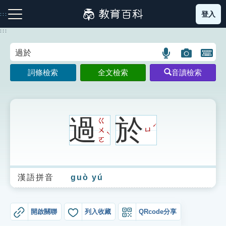
跳
登入
:::
到
主
:::
要
內
語
圖
開
容
注音索引圖示
筆畫索引圖示
部首索引表圖示
言
片
啟
詞條檢索
全文檢索
音讀檢索
搜
搜
鍵
尋
尋
盤
圖
圖
圖
示
示
示
過
於
ㄍ
ˊ
ㄨ
ㄩ
ˋ
ㄛ
網站導覽
漢語拼音
guò yú
生字詞彙表
成語故事
開啟關聯
列入收藏
QRcode分享