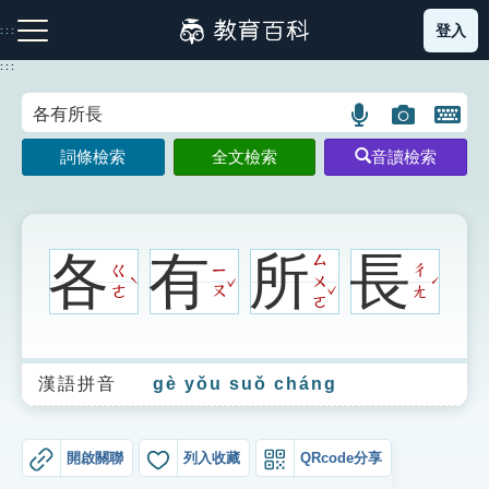
跳
登入
:::
到
主
:::
要
內
語
圖
開
容
注音索引圖示
筆畫索引圖示
部首索引表圖示
言
片
啟
詞條檢索
全文檢索
音讀檢索
搜
搜
鍵
尋
尋
盤
圖
圖
圖
示
示
示
各
有
所
長
ㄙ
ㄍ
ㄧ
ㄔ
ˇ
ㄨ
ˋ
ˊ
ˇ
ㄜ
ㄡ
ㄤ
ㄛ
網站導覽
漢語拼音
gè yǒu suǒ cháng
生字詞彙表
成語故事
開啟關聯
列入收藏
QRcode分享