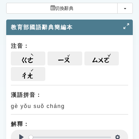
索引選單
切換
切換辭典
知識索引
教育部國語辭典簡編本
單字索引
生命大百科索引
注音：
遊戲專區
ㄍㄜ
ㄧㄡ
ㄙㄨㄛ
教學應用
ㄔㄤ
貓頭鷹博士
漢語拼音：
gè yǒu suǒ cháng
解釋：