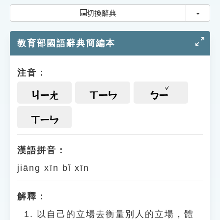
索引選單
切換
切換辭典
知識索引
教育部國語辭典簡編本
單字索引
生命大百科索引
注音：
遊戲專區
ㄐㄧㄤ
ㄒㄧㄣ
ㄅㄧ
教學應用
ㄒㄧㄣ
貓頭鷹博士
漢語拼音：
jiāng xīn bǐ xīn
解釋：
以自己的立場去衡量別人的立場，體