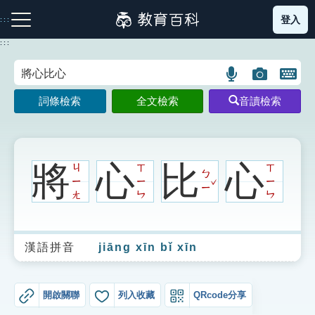
跳
登入
:::
到
主
:::
要
內
語
圖
開
容
注音索引圖示
筆畫索引圖示
部首索引表圖示
言
片
啟
詞條檢索
全文檢索
音讀檢索
搜
搜
鍵
尋
尋
盤
圖
圖
圖
示
示
示
將
心
比
心
ㄐ
ㄒ
ㄒ
ㄅ
ˇ
ㄧ
ㄧ
ㄧ
ㄧ
ㄤ
ㄣ
ㄣ
網站導覽
漢語拼音
jiāng xīn bǐ xīn
生字詞彙表
成語故事
開啟關聯
列入收藏
QRcode分享