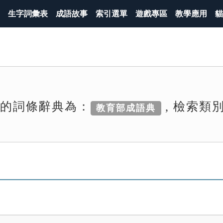
生字詞彙表
成語故事
索引選單
遊戲專區
教學應用
貓
索的詞條辭典為：
, 檢索類
教育部成語典