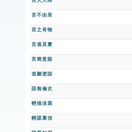
言人人殊
言不由衷
言之有物
言過其實
言簡意賅
道聽塗說
語無倫次
輕描淡寫
輕諾寡信