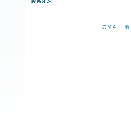
諱莫如深
最前頁
前