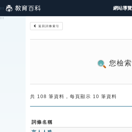
跳
網站導覽
:::
到
主
:::
要
返回詞條索引
內
容
您檢
共 108 筆資料，每頁顯示 10 筆資料
詞條名稱