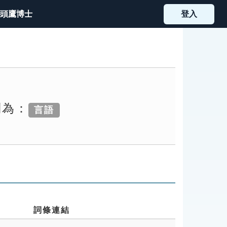
頭鷹博士
登入
別為：
言語
詞條連結