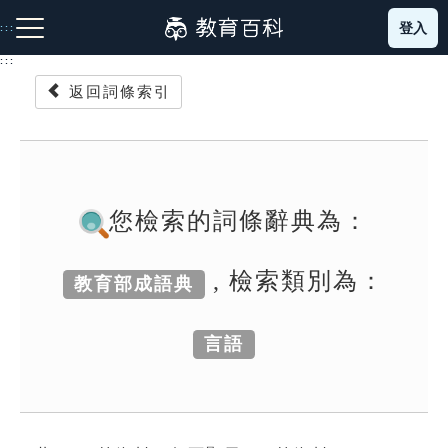
跳
登入
:::
到
主
:::
要
返回詞條索引
內
容
注音索引圖示
筆畫索引圖示
部首索引表圖示
您檢索的詞條辭典為：
, 檢索類別為：
教育部成語典
網站導覽
言語
生字詞彙表
成語故事