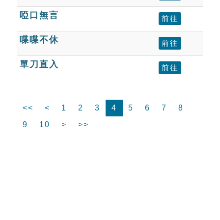
啞口無言
前往
喋喋不休
前往
單刀直入
前往
<<
<
1
2
3
4
5
6
7
8
9
10
>
>>