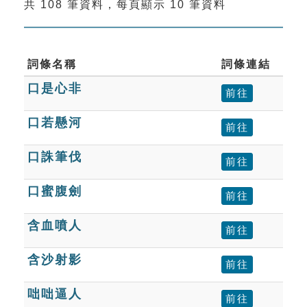
共 108 筆資料，每頁顯示 10 筆資料
索引選單
知識索引
單字索引
詞條名稱
詞條連結
口是心非
生命大百科索引
前往
口若懸河
前往
遊戲專區
口誅筆伐
前往
教學應用
口蜜腹劍
前往
貓頭鷹博士
含血噴人
前往
含沙射影
前往
咄咄逼人
前往