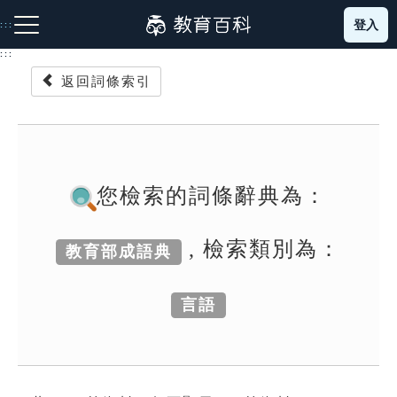
跳
登入
:::
到
主
:::
要
返回詞條索引
內
容
注音索引圖示
筆畫索引圖示
部首索引表圖示
您檢索的詞條辭典為：
, 檢索類別為：
教育部成語典
網站導覽
言語
生字詞彙表
成語故事