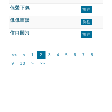
低聲下氣
前往
侃侃而談
前往
信口開河
前往
<<
<
1
2
3
4
5
6
7
8
9
10
>
>>