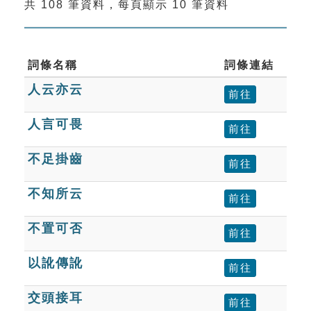
共 108 筆資料，每頁顯示 10 筆資料
索引選單
知識索引
單字索引
詞條名稱
詞條連結
人云亦云
生命大百科索引
前往
人言可畏
前往
遊戲專區
不足掛齒
前往
教學應用
不知所云
前往
貓頭鷹博士
不置可否
前往
以訛傳訛
前往
交頭接耳
前往