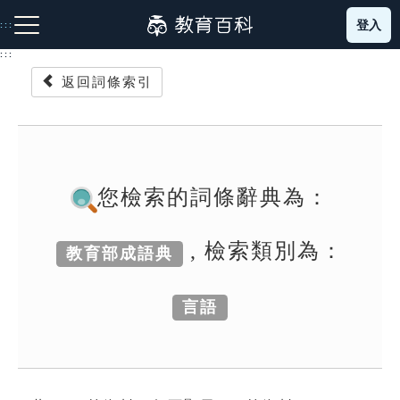
跳
登入
:::
到
主
:::
要
返回詞條索引
內
容
注音索引圖示
筆畫索引圖示
部首索引表圖示
您檢索的詞條辭典為：
, 檢索類別為：
教育部成語典
網站導覽
言語
生字詞彙表
成語故事