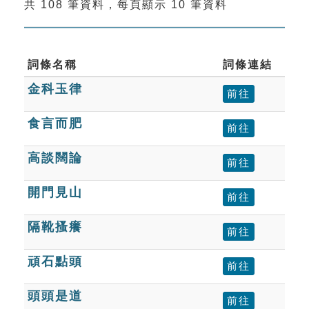
共 108 筆資料，每頁顯示 10 筆資料
索引選單
知識索引
單字索引
詞條名稱
詞條連結
金科玉律
生命大百科索引
前往
食言而肥
前往
遊戲專區
高談闊論
前往
教學應用
開門見山
前往
貓頭鷹博士
隔靴搔癢
前往
頑石點頭
前往
頭頭是道
前往