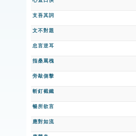
心直口快
支吾其詞
文不對題
忠言逆耳
指桑罵槐
旁敲側擊
斬釘截鐵
暢所欲言
應對如流