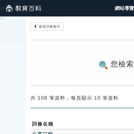
跳
網站導覽
:::
到
主
:::
要
返回詞條索引
內
容
您檢
共 108 筆資料，每頁顯示 10 筆資料
詞條名稱