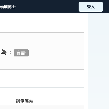
頭鷹博士
登入
別為：
言語
詞條連結