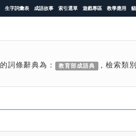
生字詞彙表
成語故事
索引選單
遊戲專區
教學應用
貓
索的詞條辭典為：
, 檢索類
教育部成語典