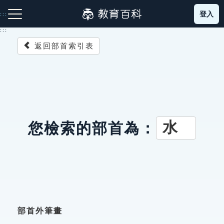
跳
登入
:::
到
主
:::
要
返回部首索引表
內
容
注音索引圖示
筆畫索引圖示
部首索引表圖示
水
您檢索的部首為：
網站導覽
生字詞彙表
成語故事
部首外筆畫