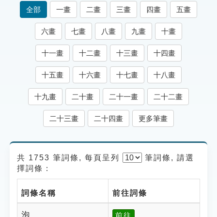
索引選單
全部
一畫
二畫
三畫
四畫
五畫
知識索引
六畫
七畫
八畫
九畫
十畫
單字索引
十一畫
十二畫
十三畫
十四畫
生命大百科索引
十五畫
十六畫
十七畫
十八畫
遊戲專區
十九畫
二十畫
二十一畫
二十二畫
教學應用
二十三畫
二十四畫
更多筆畫
貓頭鷹博士
共 1753 筆詞條, 每頁呈列
筆
詞條, 請選
擇詞條：
詞條名稱
前往詞條
泡
前往