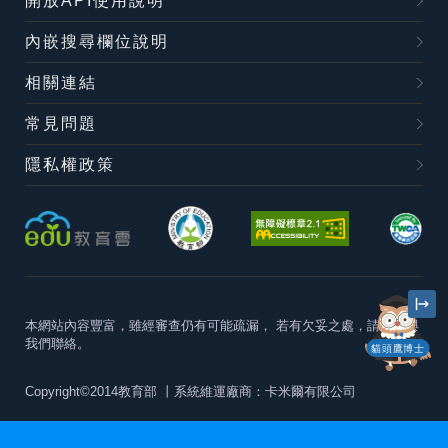
開放API使用說明
內嵌搜尋欄位說明
相關連結
常見問題
隱私權政策
本網站內容豐富，雖經審查仍有可能疏漏，
若有欠妥之處，請隨時與
我們聯絡。
貓頭鷹博士
Copyright©2014教育部
丨系統維運廠商：卡米爾有限公司
本站建議最佳瀏覽器版本為
Chrome 63+、Firefox57+、Edge79+及