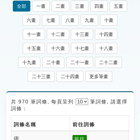
索引選單
全部
一畫
二畫
三畫
四畫
五畫
知識索引
六畫
七畫
八畫
九畫
十畫
單字索引
十一畫
十二畫
十三畫
十四畫
生命大百科索引
十五畫
十六畫
十七畫
十八畫
遊戲專區
十九畫
二十畫
二十一畫
二十二畫
教學應用
二十三畫
二十四畫
更多筆畫
貓頭鷹博士
共 970 筆詞條, 每頁呈列
筆
詞條, 請選擇
詞條：
詞條名稱
前往詞條
依
前往