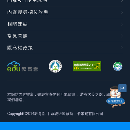
開放API使用說明
內嵌搜尋欄位說明
相關連結
常見問題
隱私權政策
本網站內容豐富，雖經審查仍有可能疏漏，
若有欠妥之處，請隨時與
我們聯絡。
貓頭鷹博士
Copyright©2014教育部
丨系統維運廠商：卡米爾有限公司
本站建議最佳瀏覽器版本為
Chrome 63+、Firefox57+、Edge79+及