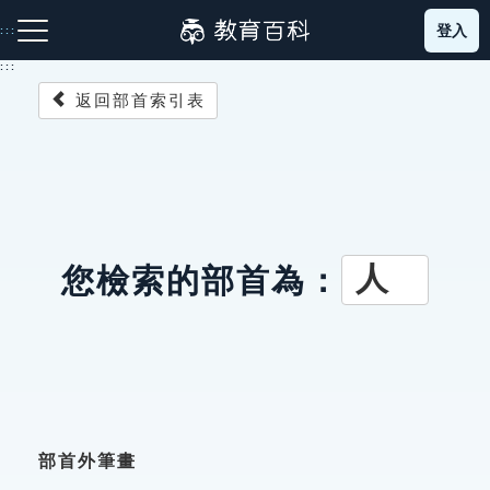
跳
登入
:::
到
主
:::
要
返回部首索引表
內
容
注音索引圖示
筆畫索引圖示
部首索引表圖示
人
您檢索的部首為：
網站導覽
生字詞彙表
成語故事
部首外筆畫