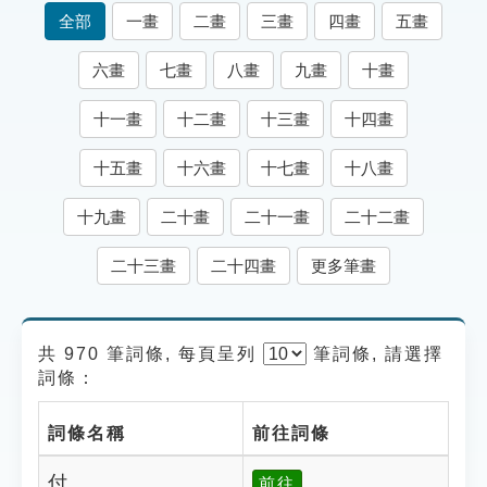
索引選單
全部
一畫
二畫
三畫
四畫
五畫
知識索引
六畫
七畫
八畫
九畫
十畫
單字索引
十一畫
十二畫
十三畫
十四畫
生命大百科索引
十五畫
十六畫
十七畫
十八畫
遊戲專區
十九畫
二十畫
二十一畫
二十二畫
教學應用
二十三畫
二十四畫
更多筆畫
貓頭鷹博士
共 970 筆詞條, 每頁呈列
筆
詞條, 請選擇
詞條：
詞條名稱
前往詞條
付
前往