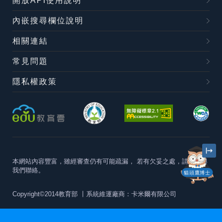
開放API使用說明
內嵌搜尋欄位說明
相關連結
常見問題
隱私權政策
本網站內容豐富，雖經審查仍有可能疏漏，
若有欠妥之處，請隨時與
我們聯絡。
貓頭鷹博士
Copyright©2014教育部
丨系統維運廠商：卡米爾有限公司
本站建議最佳瀏覽器版本為
Chrome 63+、Firefox57+、Edge79+及