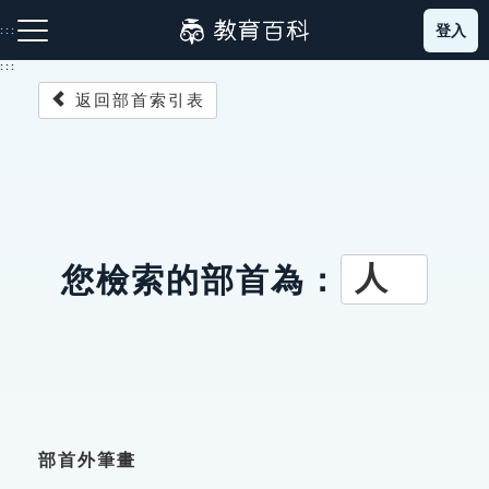
跳
登入
:::
到
主
:::
要
返回部首索引表
內
容
注音索引圖示
筆畫索引圖示
部首索引表圖示
人
您檢索的部首為：
網站導覽
生字詞彙表
成語故事
部首外筆畫