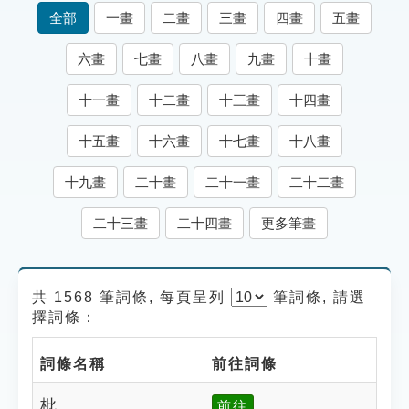
索引選單
全部
一畫
二畫
三畫
四畫
五畫
知識索引
六畫
七畫
八畫
九畫
十畫
單字索引
十一畫
十二畫
十三畫
十四畫
生命大百科索引
十五畫
十六畫
十七畫
十八畫
遊戲專區
十九畫
二十畫
二十一畫
二十二畫
教學應用
二十三畫
二十四畫
更多筆畫
貓頭鷹博士
共 1568 筆詞條, 每頁呈列
筆
詞條, 請選
擇詞條：
詞條名稱
前往詞條
枇
前往