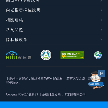
開放API使用說明
內嵌搜尋欄位說明
相關連結
常見問題
隱私權政策
本網站內容豐富，雖經審查仍有可能疏漏，
若有欠妥之處，請隨時與
我們聯絡。
貓頭鷹博士
Copyright©2014教育部
丨系統維運廠商：卡米爾有限公司
本站建議最佳瀏覽器版本為
Chrome 63+、Firefox57+、Edge79+及