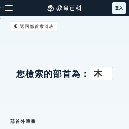
跳
登入
:::
到
主
:::
要
返回部首索引表
內
容
注音索引圖示
筆畫索引圖示
部首索引表圖示
木
您檢索的部首為：
網站導覽
生字詞彙表
成語故事
部首外筆畫