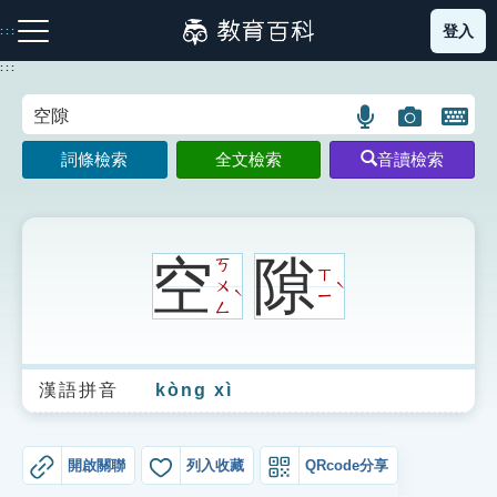
跳
登入
:::
到
主
:::
要
內
語
圖
開
容
注音索引圖示
筆畫索引圖示
部首索引表圖示
言
片
啟
詞條檢索
全文檢索
音讀檢索
搜
搜
鍵
尋
尋
盤
圖
圖
圖
示
示
示
空
隙
ㄎ
ㄒ
ㄨ
ˋ
ˋ
ㄧ
ㄥ
網站導覽
漢語拼音
kòng xì
生字詞彙表
成語故事
開啟關聯
列入收藏
QRcode分享