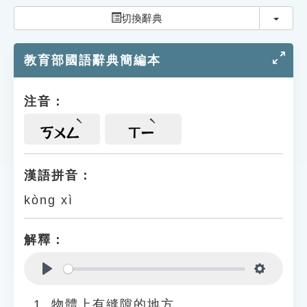
索引選單
切換
切換辭典
知識索引
教育部國語辭典簡編本
單字索引
生命大百科索引
注音：
遊戲專區
ㄎㄨㄥ
ㄒㄧ
教學應用
漢語拼音：
kòng xì
貓頭鷹博士
解釋：
Play
Settings
物體上有縫隙的地方。