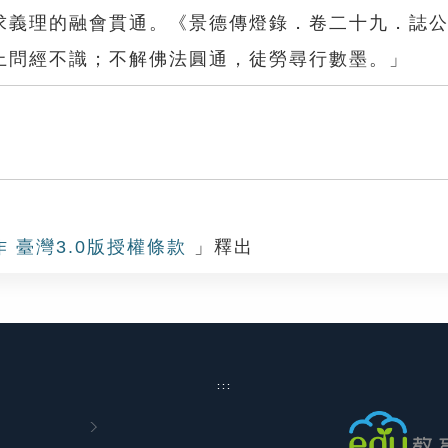
求義理的融會貫通。《景德傳燈錄．卷二十九．誌
上問經不識；不解佛法圓通，徒勞尋行數墨。」
墨
作 臺灣3.0版授權條款
」釋出
:::