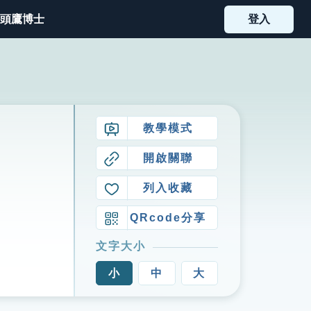
頭鷹博士
登入
教學模式
開啟關聯
列入收藏
QRcode分享
文字大小
小
中
大