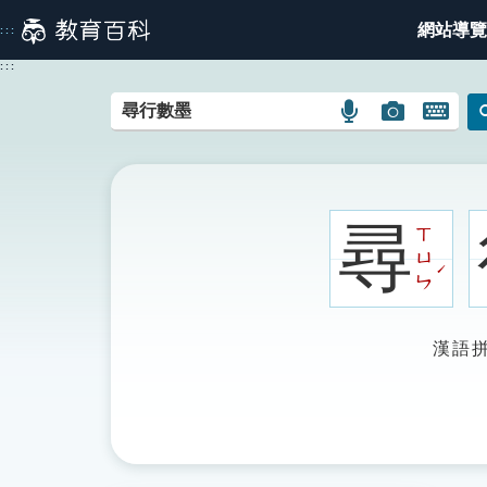
跳
網站導覽
:::
到
主
:::
要
內
語
圖
開
容
言
片
啟
搜
搜
鍵
尋
尋
盤
圖
圖
圖
尋
ㄒ
示
示
示
ㄩ
ˊ
ㄣ
漢語