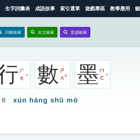
生字詞彙表
成語故事
索引選單
遊戲專區
教學應用
貓
詞條檢索
全文檢索
音讀檢索
行
數
墨
ㄏ
ㄕ
ㄇ
ˇ
ˊ
ˋ
ㄤ
ㄨ
ㄛ
xún háng shǔ mò
拼音