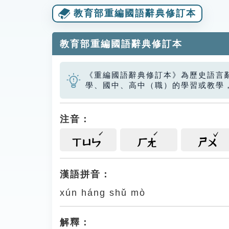
教育部重編國語辭典修訂本
教育部重編國語辭典修訂本
《重編國語辭典修訂本》為歷史語言
學、國中、高中（職）的學習或教學
注音：
ㄒㄩㄣ
ㄏㄤ
ㄕㄨ
漢語拼音：
xún háng shǔ mò
解釋：