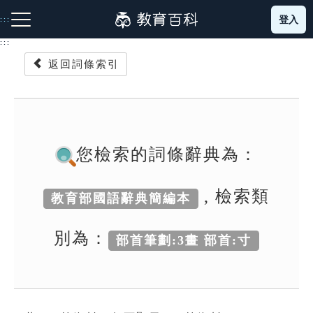
跳
登入
:::
到
主
:::
要
返回詞條索引
內
容
注音索引圖示
筆畫索引圖示
部首索引表圖示
您檢索的詞條辭典為：
, 檢索類
教育部國語辭典簡編本
網站導覽
別為：
部首筆劃:3畫 部首:寸
生字詞彙表
成語故事