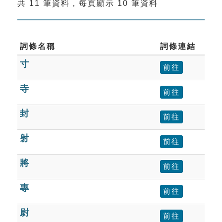
共 11 筆資料，每頁顯示 10 筆資料
索引選單
知識索引
單字索引
詞條名稱
詞條連結
寸
生命大百科索引
前往
寺
前往
遊戲專區
封
前往
教學應用
射
前往
貓頭鷹博士
將
前往
專
前往
尉
前往