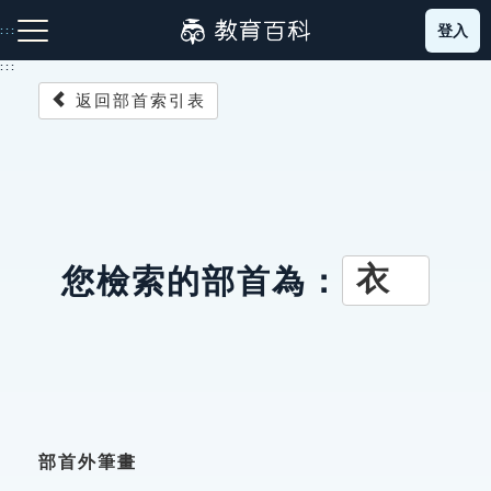
跳
登入
:::
到
主
:::
要
返回部首索引表
內
容
注音索引圖示
筆畫索引圖示
部首索引表圖示
衣
您檢索的部首為：
網站導覽
生字詞彙表
成語故事
部首外筆畫