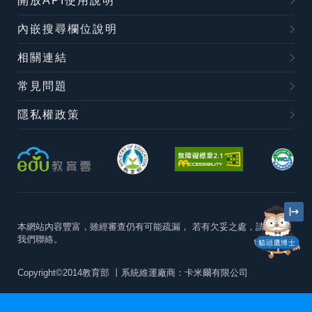
開放API使用說明
內嵌搜尋欄位說明
相關連結
常見問題
隱私權政策
本網站內容豐富，雖經審查仍有可能疏漏，
若有欠妥之處，請隨時與
我們聯絡。
貓頭鷹博士
Copyright©2014教育部
丨系統維運廠商：卡米爾有限公司
本站建議最佳瀏覽器版本為
Chrome 63+、Firefox57+、Edge79+及