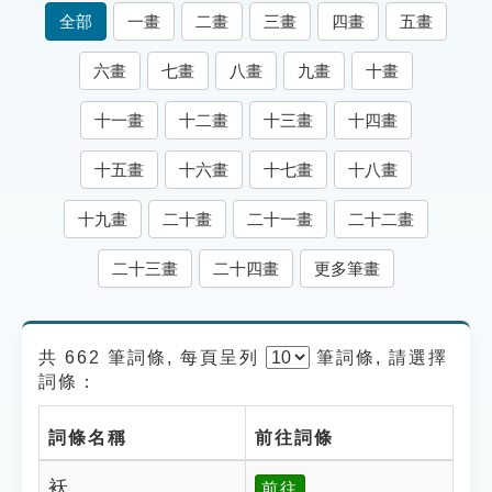
索引選單
全部
一畫
二畫
三畫
四畫
五畫
知識索引
六畫
七畫
八畫
九畫
十畫
單字索引
十一畫
十二畫
十三畫
十四畫
生命大百科索引
十五畫
十六畫
十七畫
十八畫
遊戲專區
十九畫
二十畫
二十一畫
二十二畫
教學應用
二十三畫
二十四畫
更多筆畫
貓頭鷹博士
共 662 筆詞條, 每頁呈列
筆
詞條, 請選擇
詞條：
詞條名稱
前往詞條
袄
前往