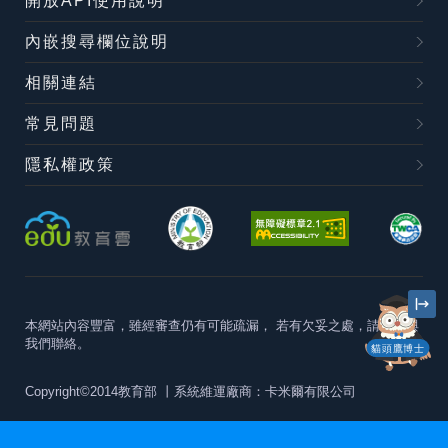
開放API使用說明
內嵌搜尋欄位說明
相關連結
常見問題
隱私權政策
本網站內容豐富，雖經審查仍有可能疏漏，
若有欠妥之處，請隨時與
我們聯絡。
貓頭鷹博士
Copyright©2014教育部
丨系統維運廠商：卡米爾有限公司
本站建議最佳瀏覽器版本為
Chrome 63+、Firefox57+、Edge79+及