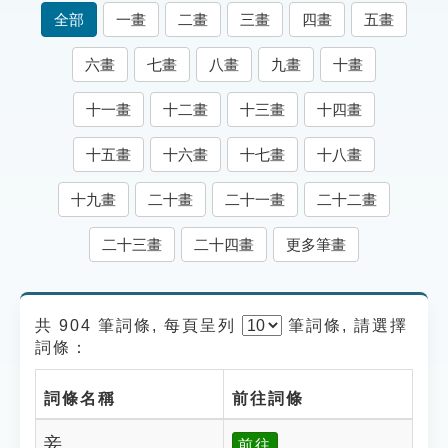
索引選單
全部
一畫
二畫
三畫
四畫
五畫
知識索引
六畫
七畫
八畫
九畫
十畫
單字索引
十一畫
十二畫
十三畫
十四畫
生命大百科索引
十五畫
十六畫
十七畫
十八畫
遊戲專區
十九畫
二十畫
二十一畫
二十二畫
教學應用
二十三畫
二十四畫
更多筆畫
貓頭鷹博士
共 904 筆詞條, 每頁呈列
筆
詞條, 請選擇
詞條：
詞條名稱
前往詞條
妾
前往