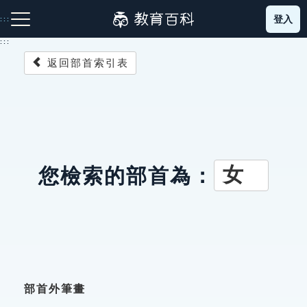
跳
登入
:::
到
主
:::
要
返回部首索引表
內
容
注音索引圖示
筆畫索引圖示
部首索引表圖示
女
您檢索的部首為：
網站導覽
生字詞彙表
成語故事
部首外筆畫