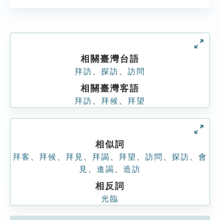
相關臺灣台語
拜訪
、
探訪
、
訪問
相關臺灣客語
拜訪
、
拜候
、
拜望
相似詞
拜客
、
拜候
、
拜見
、
拜謁
、
拜望
、
訪問
、
探訪
、
會
見
、
進謁
、
造訪
相反詞
光臨