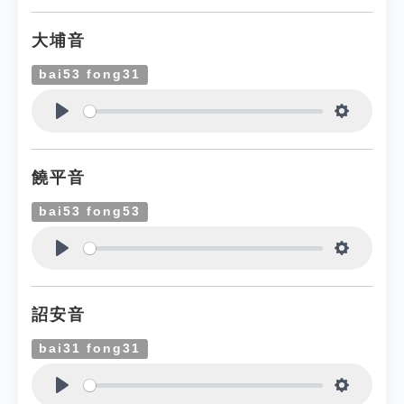
大埔音
bai53 fong31
Play
Settings
饒平音
bai53 fong53
Play
Settings
詔安音
bai31 fong31