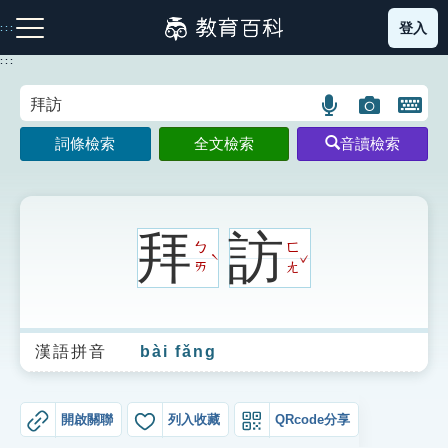
跳
登入
:::
到
主
:::
要
內
語
圖
開
容
注音索引圖示
筆畫索引圖示
部首索引表圖示
言
片
啟
詞條檢索
全文檢索
音讀檢索
搜
搜
鍵
尋
尋
盤
圖
圖
圖
示
示
示
拜
訪
ㄅ
ㄈ
ˇ
ˋ
ㄞ
ㄤ
網站導覽
漢語拼音
bài fǎng
生字詞彙表
成語故事
開啟關聯
列入收藏
QRcode分享