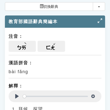
索引選單
切換
切換辭典
知識索引
教育部國語辭典簡編本
單字索引
生命大百科索引
注音：
遊戲專區
ㄅㄞ
ㄈㄤ
教學應用
漢語拼音：
bài fǎng
貓頭鷹博士
解釋：
Play
Settings
拜候、探望。