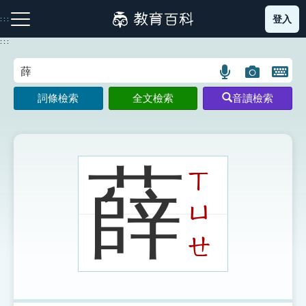
跳
登入
:::
到
主
:::
要
內
語
圖
開
容
注音索引圖示
筆畫索引圖示
部首索引表圖示
言
片
啟
詞條檢索
全文檢索
音讀檢索
搜
搜
鍵
尋
尋
盤
圖
圖
圖
示
示
示
薛
ㄒ
ㄩ
網站導覽
ㄝ
生字詞彙表
成語故事