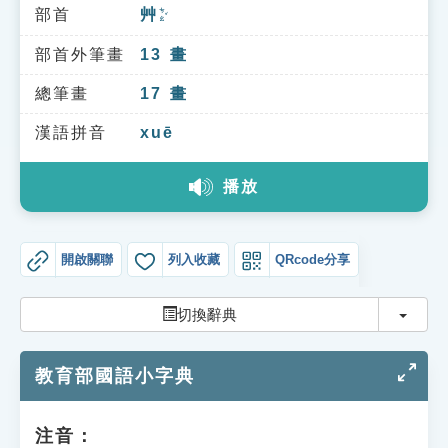
索引選單
部首
艸
ㄘㄠˇ
知識索引
部首外筆畫
13
畫
單字索引
總筆畫
17
畫
生命大百科索引
漢語拼音
xuē
播放
遊戲專區
教學應用
開啟關聯
列入收藏
QRcode分享
貓頭鷹博士
切換
切換辭典
教育部國語小字典
注音：