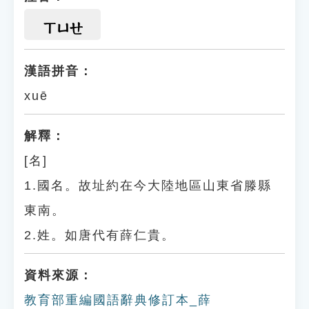
ㄒㄩㄝ
漢語拼音：
xuē
解釋：
[名]
1.國名。故址約在今大陸地區山東省滕縣
東南。
2.姓。如唐代有薛仁貴。
資料來源：
教育部重編國語辭典修訂本_薛