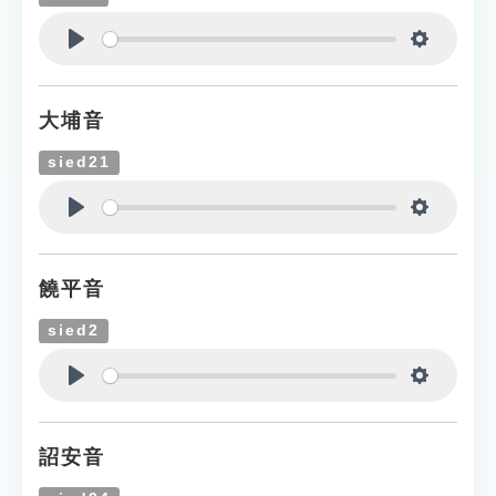
Play
Settings
大埔音
sied21
Play
Settings
饒平音
sied2
Play
Settings
詔安音