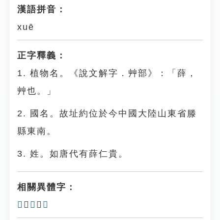
漢語拼音：
xuē
正字釋義：
1. 植物名。《說文解字．艸部》：「薛，
艸也。」
2. 國名。故址約位於今中國大陸山東省滕
縣東南。
3. 姓。如唐代有薛仁貴。
相關異體字：
𦵮
、
𧀼
、
辥