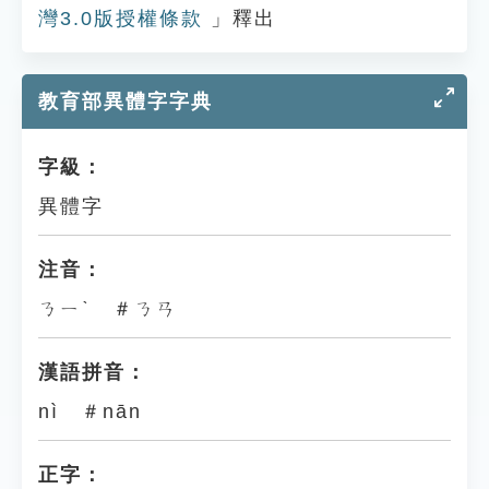
灣3.0版授權條款
」釋出
教育部異體字字典
字級：
異體字
注音：
ㄋㄧˋ ＃ㄋㄢ
漢語拼音：
nì ＃nān
正字：