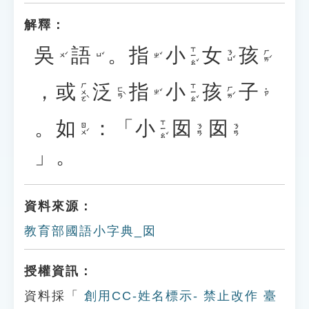
解釋：
吳
語
。
指
小
女
孩
ㄒㄧㄠˇ
ㄋㄩˇ
ㄏㄞˊ
ㄨˊ
ㄩˇ
ㄓˇ
，
或
泛
指
小
孩
子
ㄏㄨㄛˋ
ㄒㄧㄠˇ
ㄈㄢˋ
ㄏㄞˊ
˙ㄗ
ㄓˇ
。
如
：「
小
囡
囡
ㄒㄧㄠˇ
ㄖㄨˊ
ㄋㄢ
ㄋㄢ
」。
資料來源：
教育部國語小字典_囡
授權資訊：
資料採「
創用CC-姓名標示- 禁止改作 臺