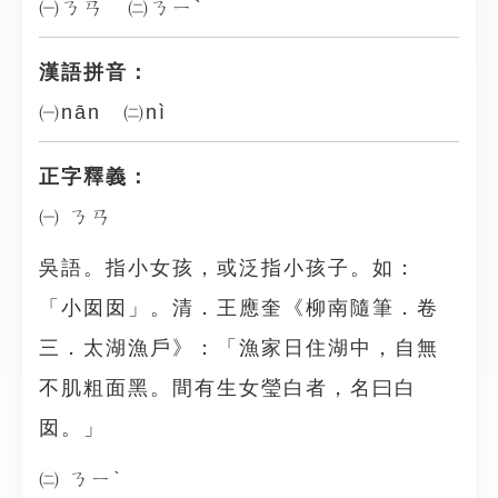
㈠ㄋㄢ ㈡ㄋㄧˋ
漢語拼音：
㈠nān ㈡nì
正字釋義：
㈠ ㄋㄢ
吳語。指小女孩，或泛指小孩子。如：
「小囡囡」。清．王應奎《柳南隨筆．卷
三．太湖漁戶》：「漁家日住湖中，自無
不肌粗面黑。間有生女瑩白者，名曰白
囡。」
㈡ ㄋㄧˋ