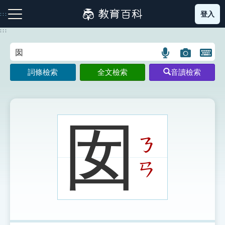
跳
登入
:::
到
主
:::
要
內
語
圖
開
容
注音索引圖示
筆畫索引圖示
部首索引表圖示
言
片
啟
詞條檢索
全文檢索
音讀檢索
搜
搜
鍵
尋
尋
盤
圖
圖
圖
示
示
示
囡
ㄋ
網站導覽
ㄢ
生字詞彙表
成語故事