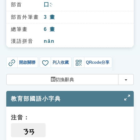
索引選單
部首
囗
ㄨㄟˊ
知識索引
部首外筆畫
3
畫
單字索引
總筆畫
6
畫
生命大百科索引
漢語拼音
nān
遊戲專區
開啟關聯
列入收藏
QRcode分享
教學應用
切換
切換辭典
貓頭鷹博士
教育部國語小字典
注音：
ㄋㄢ