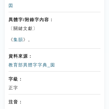
㘝
異體字/附錄字內容：
〔關鍵文獻〕
《
集韻
》。
資料來源：
教育部異體字字典_囡
字級：
正字
注音：