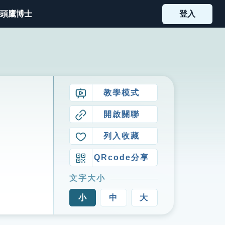
頭鷹博士
登入
教學模式
開啟關聯
列入收藏
QRcode分享
文字大小
小
中
大