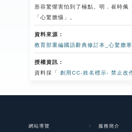
形容驚懼害怕到了極點。明．崔時佩
「心驚膽懾」。
資料來源：
教育部重編國語辭典修訂本_心驚膽
授權資訊：
資料採「
創用CC-姓名標示- 禁止改
網站導覽
服務簡介