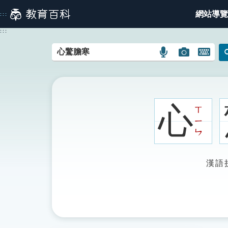
跳
網站導覽
:::
到
主
:::
要
內
語
圖
開
容
言
片
啟
搜
搜
鍵
尋
尋
盤
圖
圖
圖
心
ㄒ
示
示
示
ㄧ
ㄣ
漢語