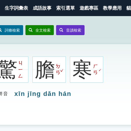
生字詞彙表
成語故事
索引選單
遊戲專區
教學應用
貓
詞條檢索
全文檢索
音讀檢索
驚
膽
寒
ㄐ
ㄉ
ㄏ
ㄧ
ˇ
ˊ
ㄢ
ㄢ
ㄥ
xīn jīng dǎn hán
拼音