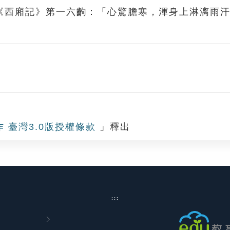
《西廂記》第一六齣：「心驚膽寒，渾身上淋漓雨
寒
作 臺灣3.0版授權條款
」釋出
:::