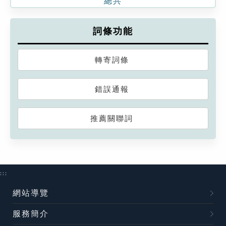
總共
詞條功能
轉寄詞條
錯誤通報
推薦關聯詞
:::
網站導覽
服務簡介