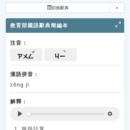
索引選單
切換
切換辭典
知識索引
教育部國語辭典簡編本
單字索引
生命大百科索引
注音：
遊戲專區
ㄗㄨㄥ
ㄐㄧ
教學應用
漢語拼音：
zǒng jì
貓頭鷹博士
解釋：
Play
Settings
統括計算。