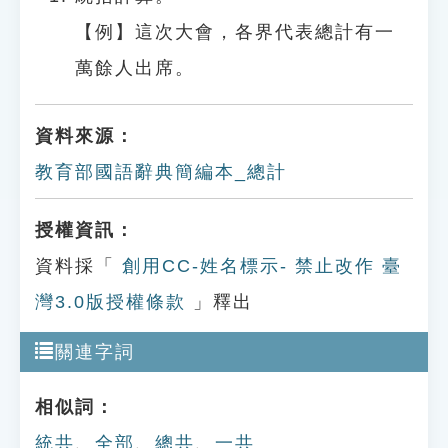
【例】這次大會，各界代表總計有一
萬餘人出席。
資料來源：
教育部國語辭典簡編本_總計
授權資訊：
資料採「
創用CC-姓名標示- 禁止改作 臺
灣3.0版授權條款
」釋出
關連字詞
相似詞：
統共
、
全部
、
總共
、
一共