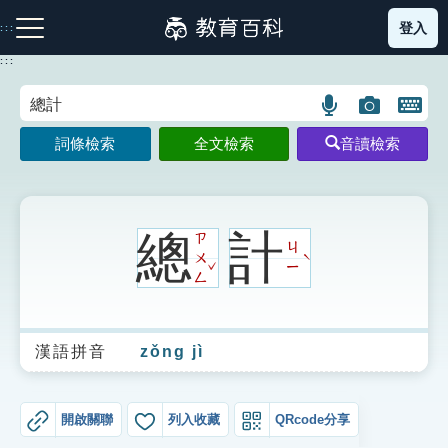
跳
登入
:::
到
主
:::
要
內
語
圖
開
容
注音索引圖示
筆畫索引圖示
部首索引表圖示
言
片
啟
詞條檢索
全文檢索
音讀檢索
搜
搜
鍵
尋
尋
盤
圖
圖
圖
示
示
示
總
計
ㄗ
ㄐ
ㄨ
ˋ
ˇ
ㄧ
ㄥ
網站導覽
漢語拼音
zǒng jì
生字詞彙表
成語故事
開啟關聯
列入收藏
QRcode分享