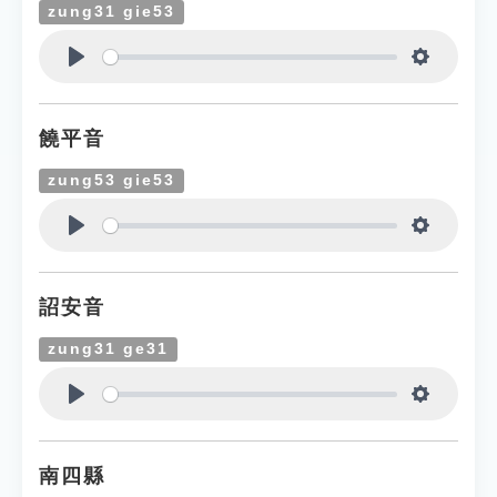
zung31 gie53
Play
Settings
饒平音
zung53 gie53
Play
Settings
詔安音
zung31 ge31
Play
Settings
南四縣